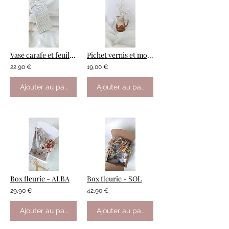
Vase carafe et feuillage
Pichet vernis et monnaie du pape
22,90 €
19,00 €
Ajouter au panier
Ajouter au panier
Box fleurie - ALBA
Box fleurie - SOL
29,90 €
42,90 €
Ajouter au panier
Ajouter au panier