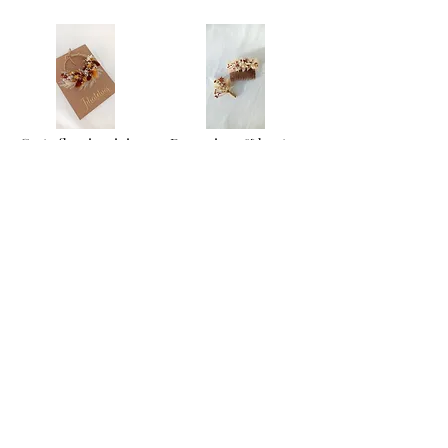
Carte fleurie mini couronne
Duo peigne & boutonnière personnalisé
16,90 €
35,00 €
Ajouter au panier
Ajouter au panier
Box fleurie annonce - AMOR
Mini box fleurie - SOL
27,90 €
22,90 €
Ajouter au panier
Ajouter au panier