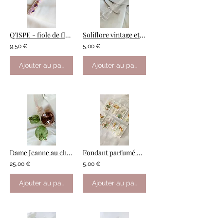
Q'ISPE - fiole de fleurs séchées XL (16cm)
Soliflore vintage et brins de lagurus
9,50 €
5,00 €
Ajouter au panier
Ajouter au panier
Dame Jeanne au choix
Fondant parfumé fleuri
25,00 €
5,00 €
Ajouter au panier
Ajouter au panier