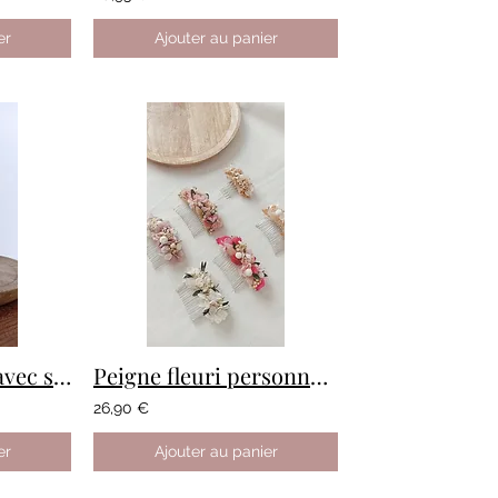
er
Ajouter au panier
HUCHUY - mini avec soliflore
Peigne fleuri personnalisé
26,90 €
er
Ajouter au panier