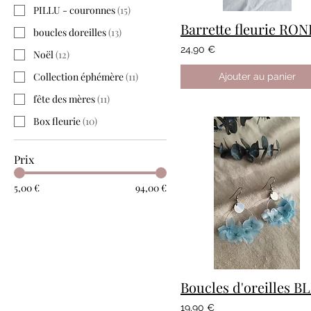
PILLU - couronnes
(
15
)
boucles doreilles
(
13
)
24,90 €
Noël
(
12
)
Collection éphémère
(
11
)
Ajouter au panier
fête des mères
(
11
)
Box fleurie
(
10
)
Prix
5,00 €
94,00 €
19,90 €