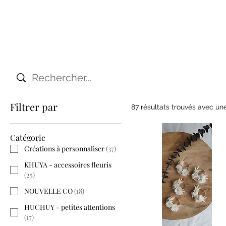
Filtrer par
87 résultats trouvés avec un
Catégorie
Créations à personnaliser
(
37
)
KHUYA - accessoires fleuris
(
25
)
NOUVELLE CO
(
18
)
HUCHUY - petites attentions
(
17
)