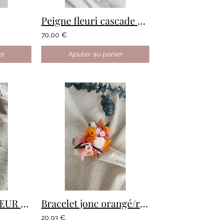
Peigne fleuri cascade personnalisé
70,00 €
er
Ajouter au panier
Barette fleurie CŒUR personnalisée
Bracelet jonc orangé/rose
20,93 €