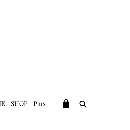
élais de livraison)
ACHAT
ME
SHOP
Plus