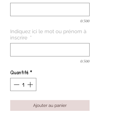
0/500
Indiquez ici le mot ou prénom à
inscrire
*
0/500
Quantité
*
Ajouter au panier