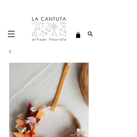
Délais de confection : 7 jours ouvrés (hors délais de livraison)
LIVRAISON OFFERTE A PARTIR DE 70€ D'ACHAT