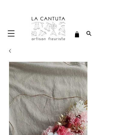
Délais de confection : 7 jours ouvrés (hors délais de livraison)
LIVRAISON OFFERTE A PARTIR DE 70€ D'ACHAT