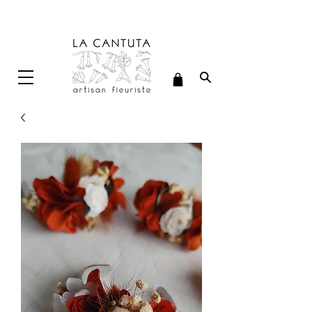
Délais de confection : 7 jours ouvrés (hors délais de livraison)
LIVRAISON OFFERTE A PARTIR DE 70€ D'ACHAT