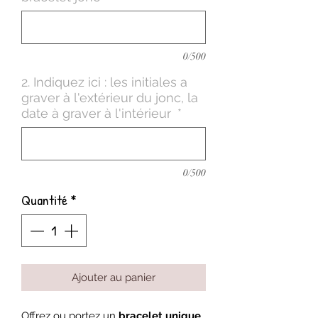
0/500
2. Indiquez ici : les initiales a
graver à l'extérieur du jonc, la
date à graver à l'intérieur
*
0/500
Quantité
*
Ajouter au panier
Offrez ou portez un
bracelet unique