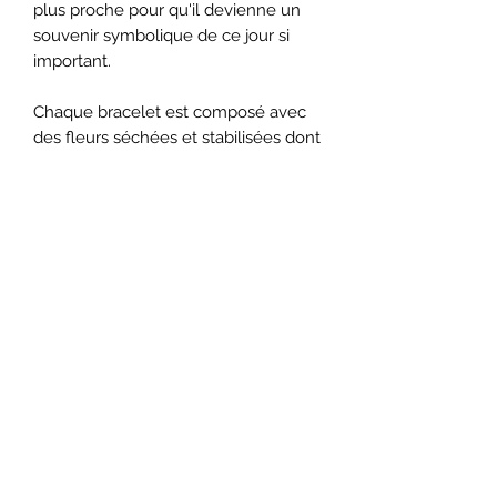
plus proche pour qu'il devienne un
souvenir symbolique de ce jour si
important.
Chaque bracelet est composé avec
des fleurs séchées et stabilisées dont
une petite rose.
Fait avec amour à Angers.
Livraison Mondial Relay
Pour une livraison en point relais
merci d'indiquer par message lors de
la validation de votre panier le point
Articles similaires
de retrait souhaité.