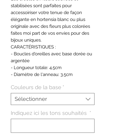
stabilisées sont parfaites pour
accessoiriser votre tenue de façon
élégante en hortensia blanc ou plus
originale avec des fleurs plus colorées
faites moi part de vos envies pour des
bijoux uniques.
CARACTÉRISTIQUES :
- Boucles d'oreilles avec base dorée ou
argentée
- Longueur totale: 4.5cm
- Diamètre de l'anneau: 3.5cm
Couleurs de la base
*
Sélectionner
Indiquez ici les tons souhaités
*