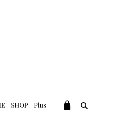
élais de livraison)
ACHAT
ME
SHOP
Plus